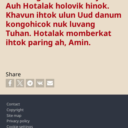
Auh Hotalak holovik hinok.
Khavun ihtok ulun Uud danum
kongohicok nuk luvang
Tuhan. Hotalak momberkat
ihtok paring ah, Amin.
Share
Footer
Contact
Copyright
Site map
Privacy policy
Cookie settings