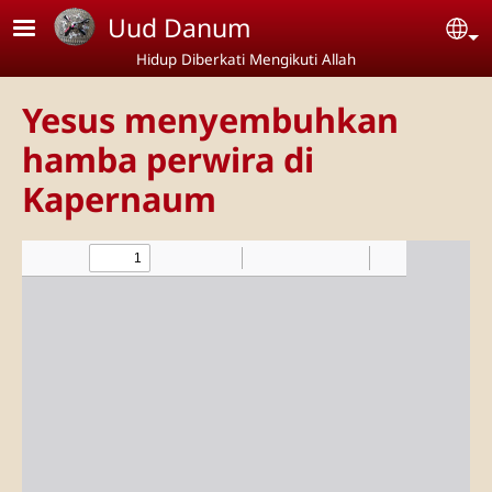
Lompat ke isi utama
Uud Danum
Se
Hidup Diberkati Mengikuti Allah
Yesus menyembuhkan
hamba perwira di
Kapernaum